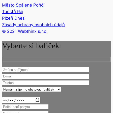
Město Spálené Poříčí
Turistů Ráj
Plzeň Dnes
Zásady ochrany osobních údajů
© 2021 Webthinx s.r.o.
Vyberte si balíček