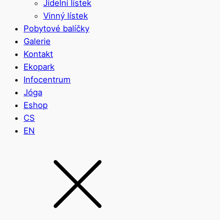
Jídelní lístek
Vinný lístek
Pobytové balíčky
Galerie
Kontakt
Ekopark
Infocentrum
Jóga
Eshop
CS
EN