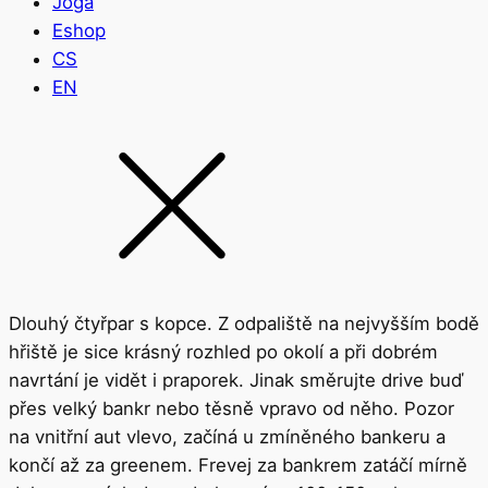
Jóga
Eshop
CS
EN
Dlouhý čtyřpar s kopce. Z odpaliště na nejvyšším bodě
hřiště je sice krásný rozhled po okolí a při dobrém
navrtání je vidět i praporek. Jinak směrujte drive buď
přes velký bankr nebo těsně vpravo od něho. Pozor
na vnitřní aut vlevo, začíná u zmíněného bankeru a
končí až za greenem. Frevej za bankrem zatáčí mírně