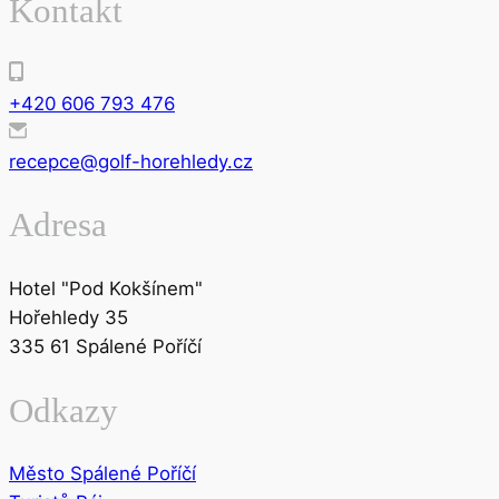
Kontakt
+420 606 793 476
recepce@golf-horehledy.cz
Adresa
Hotel "Pod Kokšínem"
Hořehledy 35
335 61 Spálené Poříčí
Odkazy
Město Spálené Poříčí