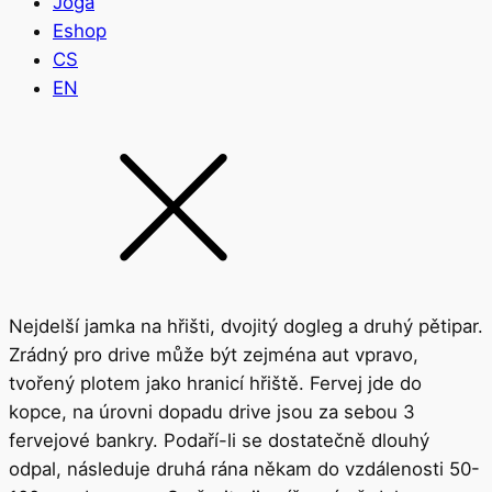
Jóga
Eshop
CS
EN
Nejdelší jamka na hřišti, dvojitý dogleg a druhý pětipar.
Zrádný pro drive může být zejména aut vpravo,
tvořený plotem jako hranicí hřiště. Fervej jde do
kopce, na úrovni dopadu drive jsou za sebou 3
fervejové bankry. Podaří-li se dostatečně dlouhý
odpal, následuje druhá rána někam do vzdálenosti 50-