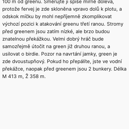
100 m od greenu. Směrujte ji spíše mírně doleva,
protože fervej je zde skloněna vpravo dolů k plotu, a
odskok míčku by mohl nepříjemně zkomplikovat
výchozí pozici k atakování greenu třetí ranou. Stromy
před greenem jsou zatím nízké, ale brzo budou
znatelnou překážkou. Velmi dobrý hráč bude
samozřejmě útočit na green již druhou ranou, a
usilovat o birdie. Pozor na navrtání jamky, green je
zde dvoustupňový. Pokud ho přepálíte, jste ve vodní
překážce, naopak před greenem jsou 2 bunkery. Délka
M 413 m, Ž 358 m.